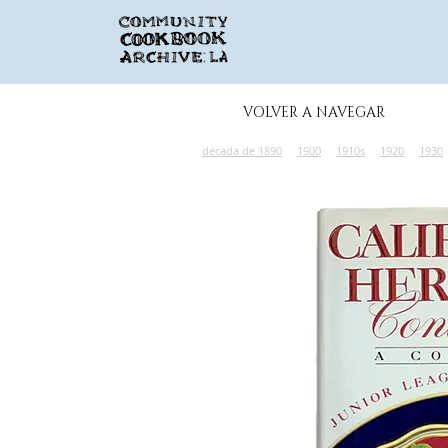
VOLVER A NAVEGAR
década de 1890
1900
1910s
1920
1930