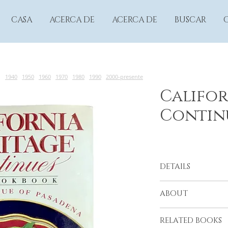
CASA
ACERCA DE
ACERCA DE
BUSCAR
1940
1950
1960
1970
1980
1990
2000-presente
Califor
Contin
DETAILS
Junior League of P
ABOUT
Pasadena, 1987
RELATED BOOKS