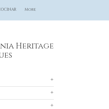
COCINAR
More
nia Heritage
ues
asadena