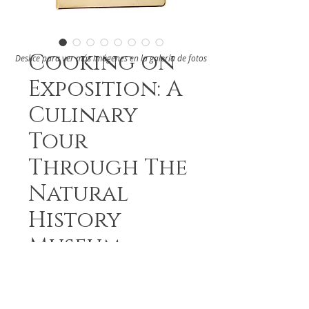
Cooking on
Deslice para ver más imágenes en la galería de fotos
Exposition: A
Culinary
Tour
Through The
Natural
History
Museum