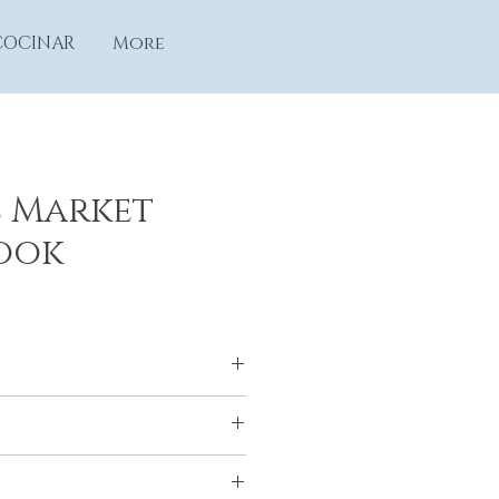
COCINAR
More
s Market
ook
ors, as told to Neill and Fred