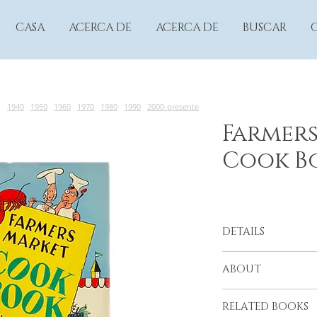
CASA
ACERCA DE
ACERCA DE
BUSCAR
1940
1950
1960
1970
1980
1990
2000-presente
Farmer
Cook B
DETAILS
Farmers Market Vend
ABOUT
Beck
Los Angeles, 1951
RELATED BOOKS