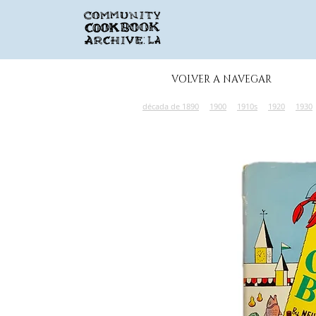
VOLVER A NAVEGAR
década de 1890
1900
1910s
1920
1930