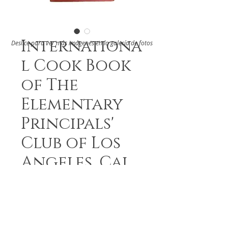
Internationa
Deslice para ver más imágenes en la galería de fotos
l Cook Book
of The
Elementary
Principals'
Club of Los
Angeles, Cal.
DETAILS