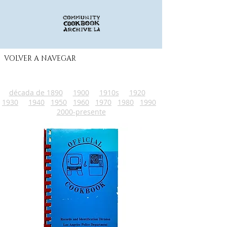
VOLVER A NAVEGAR
década de 1890
1900
1910s
1920
1930
1940
1950
1960
1970
1980
1990
2000-presente