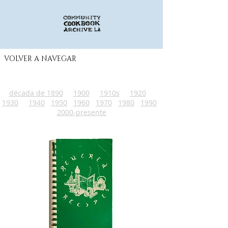
VOLVER A NAVEGAR
década de 1890
1900
1910s
1920
1930
1940
1950
1960
1970
1980
1990
2000-presente