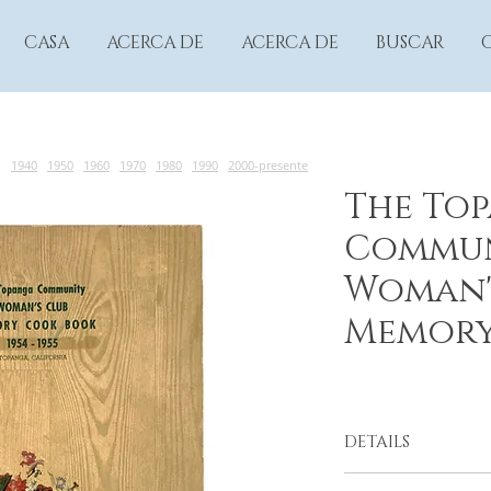
CASA
ACERCA DE
ACERCA DE
BUSCAR
1940
1950
1960
1970
1980
1990
2000-presente
The To
Commu
Woman'
Memory
DETAILS
The Topanga Commu