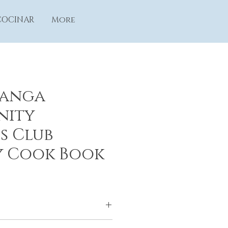
COCINAR
More
panga
nity
s Club
 Cook Book
nity Woman's Club