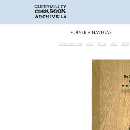
VOLVER A NAVEGAR
década de 1890
1900
1910s
1920
1930